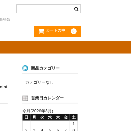
員登録
カートの中
0
商品カテゴリー
カテゴリーなし
ni
営業日カレンダー
今月(2026年8月)
日
月
火
水
木
金
土
1
2
3
4
5
6
7
8