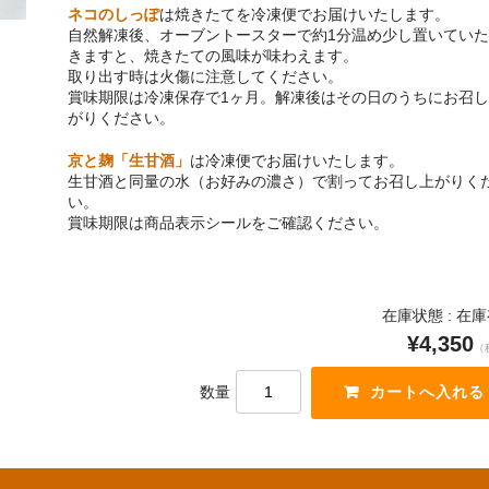
ネコのしっぽ
は焼きたてを冷凍便でお届けいたします。
自然解凍後、オーブントースターで約1分温め少し置いていた
きますと、焼きたての風味が味わえます。
取り出す時は火傷に注意してください。
賞味期限は冷凍保存で1ヶ月。解凍後はその日のうちにお召し
がりください。
京と麹「生甘酒」
は冷凍便でお届けいたします。
生甘酒と同量の水（お好みの濃さ）で割ってお召し上がりく
い。
賞味期限は商品表示シールをご確認ください。
在庫状態 : 在
¥4,350
（
数量