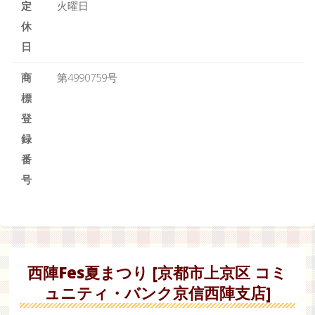
定
火曜日
休
日
商
第4990759号
標
登
録
番
号
西陣Fes夏まつり [京都市上京区 コミ
ュニティ・バンク京信西陣支店]