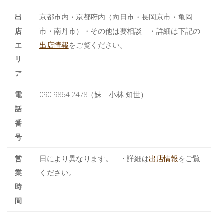
出
京都市内・京都府内（向日市・長岡京市・亀岡
店
市・南丹市）・その他は要相談 ・詳細は下記の
エ
出店情報
をご覧ください。
リ
ア
電
090-9864-2478（妹 小林 知世）
話
番
号
営
日により異なります。 ・詳細は
出店情報
をご覧
業
ください。
時
間