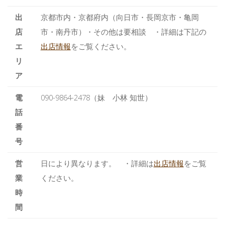
出
京都市内・京都府内（向日市・長岡京市・亀岡
店
市・南丹市）・その他は要相談 ・詳細は下記の
エ
出店情報
をご覧ください。
リ
ア
電
090-9864-2478（妹 小林 知世）
話
番
号
営
日により異なります。 ・詳細は
出店情報
をご覧
業
ください。
時
間