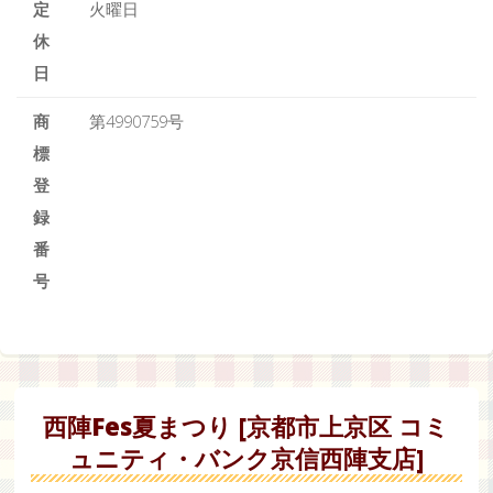
定
火曜日
休
日
商
第4990759号
標
登
録
番
号
西陣Fes夏まつり [京都市上京区 コミ
ュニティ・バンク京信西陣支店]